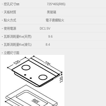
．挖孔尺寸㎜
725*465(R85)
．天板材質 黑玻璃
‧點火方式
電子連續點火
‧使用電源 DC1.5V
‧
瓦斯消耗量Kw
(天然
)
9.6
‧
瓦斯消耗量Kw
(液化
)
8.4
‧
立體尺寸圖