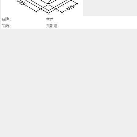
品牌 :
林內
品類 :
瓦斯爐