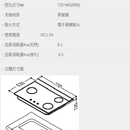
．挖孔尺寸㎜
725*465(R85)
．天板材質 黑玻璃
‧
點火方式 電子連續點火
‧使用電源 DC1.5V
‧
瓦斯消耗量Kw
(天然
)
9.1
‧
瓦斯消耗量Kw
(
液化)
8.5
‧
立體尺寸圖