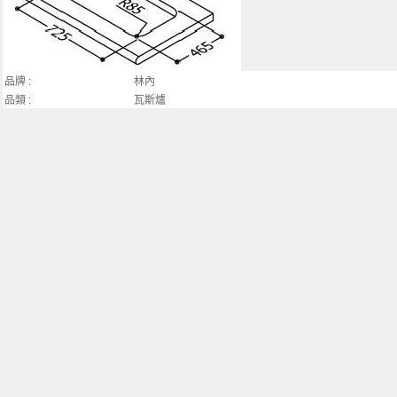
品牌 :
林內
品類 :
瓦斯爐