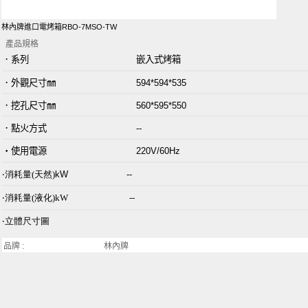
林內牌進口電烤箱RBO-7MSO-TW
產品規格
．系列 嵌入式烤箱
．外觀尺寸㎜ 594*594*535
．挖孔尺寸㎜
560*595*550
．點火方式 --
‧
使用電源 220V/60Hz
‧
消耗量
(天然)
kW --
‧
消耗量
(液化)
kW
--
‧
立體尺寸圖
品牌 :
林內牌