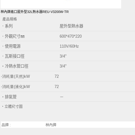
林內牌進口屋外型32L熱水器REU-V3200W-TR
產品規格
．
系列 屋外型熱水器
．外觀尺寸㎜ 600*470*220
．使用電源
110V/60Hz
．瓦斯接口徑
3/4"
‧冷熱水管口徑
3/4"
‧消耗量(天然)kW
72
‧消耗量(液化)kW
72
‧排氣管
－
‧立體尺寸圖
品牌 :
林內牌