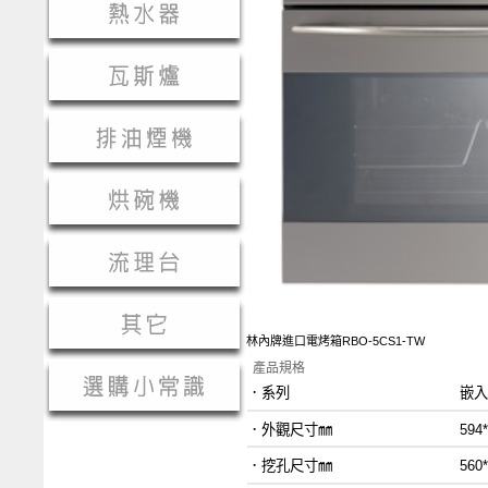
林內牌進口電烤箱RBO-5CS1-TW
產品規格
．
系列 嵌入式
．外觀尺寸㎜ 594*594
．挖孔尺寸㎜ 560*595