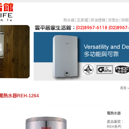
熱水器
│
瓦斯爐
│
排油煙機
│
流理台
│
烘碗
首頁
熱水器REH-1264
電熱水器
產品編號：
REH系列