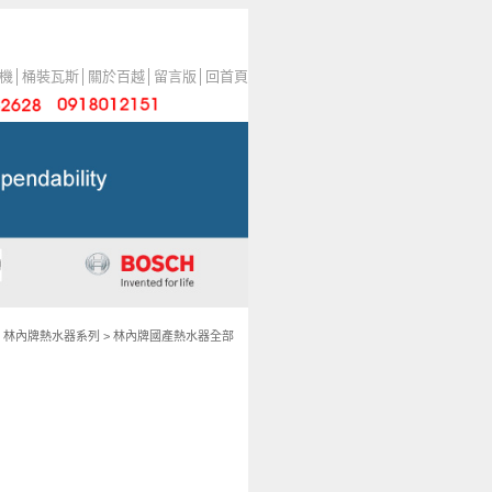
機
│
桶裝瓦斯
│
關於百越
│
留言版
│
回首頁
>
林內牌熱水器系列
>
林內牌國產熱水器全部