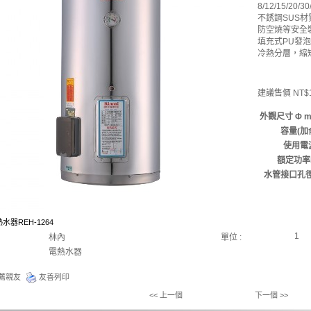
8/12/15/20/
不銹鋼SUS材
防空燒等安全
填充式PU發
冷熱分層，縮
建議售價 NT$1
外觀尺寸 Φ m
容量(加
使用電
額定功率
水管接口孔徑
水器REH-1264
1
林內
單位 :
電熱水器
薦親友
友善列印
<< 上一個
下一個 >>