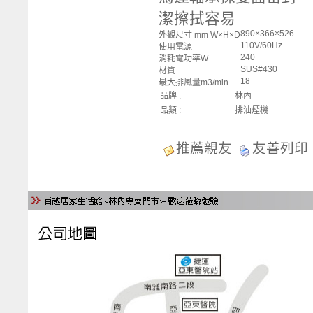
潔擦拭容易
890×366×526
外觀尺寸 mm W×H×D
110V/60Hz
使用電源
240
消耗電功率W
SUS#430
材質
18
最大排風量m3/min
品牌 :
林內
品類 :
排油煙機
推薦親友
友善列印