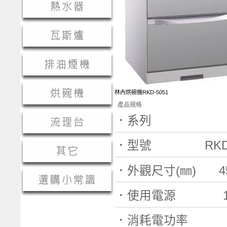
林內烘碗機RKD-5051
產品規格
．系
．型號
RKD-45
．外觀尺寸
(
㎜
)
45
．使用電源
110V/
．消耗電功率 