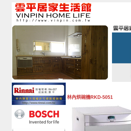
林內烘碗機RKD-5051