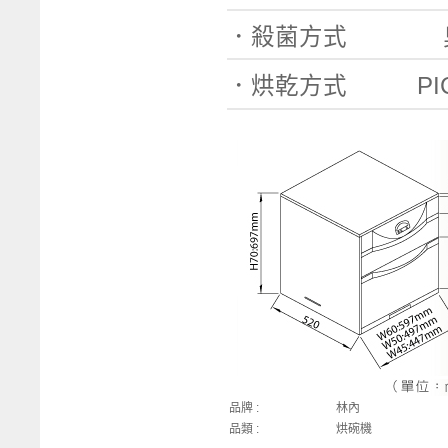
．殺菌方式
臭氧
．烘乾方式 PI
品牌 :
林內
品類 :
烘碗機