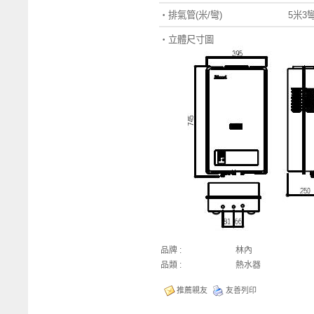
‧
排氣管
(
米
/
彎
)
5
米
3
‧
立體尺寸圖
品牌 :
林內
品類 :
熱水器
推薦親友
友善列印