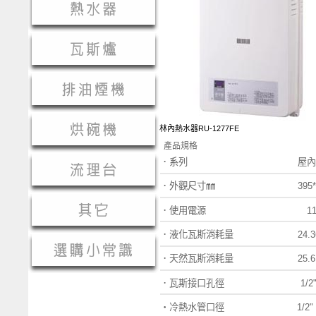
林內熱水器RU-1277FE
產品規格
．系列 屋內型熱
．外觀尺寸㎜
395
．使用電源
1
．液化瓦斯消耗量
24.
．天然瓦斯消耗量
25.
．瓦斯接口孔徑
1/2
‧
冷熱水管口徑
1/2"