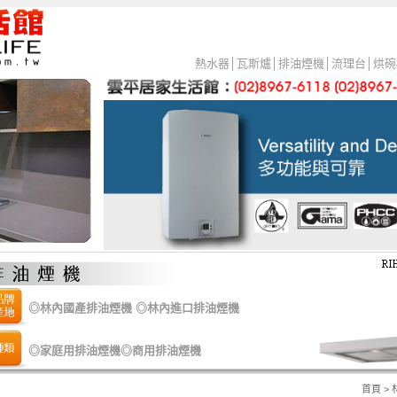
熱水器
│
瓦斯爐
│
排油煙機
│
流理台
│
烘碗
◎
林內國產排油煙機
◎
林內進口排油煙機
◎
家庭用排油煙機
◎
商用排油煙機
首頁
>