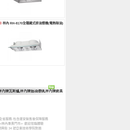
林內 RH-8170全隱藏式排油煙機(電熱除油)
-全省服務-包含運安裝售後保障服務
 <林內專賣門市>- 歡迎蒞臨體驗
興街 34 號亞東技術學院對面