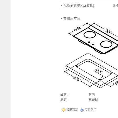
‧
瓦斯消耗量Kw
(
液化)
8.4
‧
立體尺寸圖
品牌 :
林內
品類 :
瓦斯爐
推薦親友
友善列印