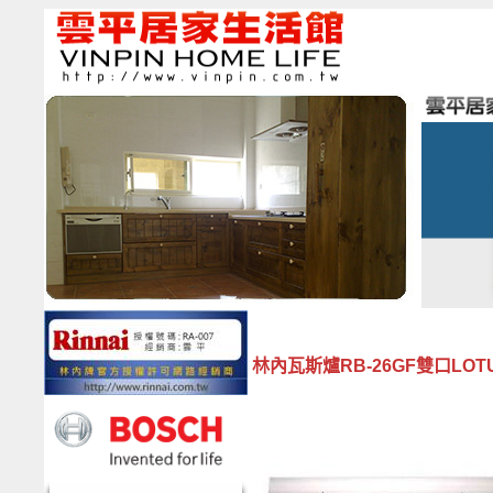
林內瓦斯爐RB-26GF雙口LOT