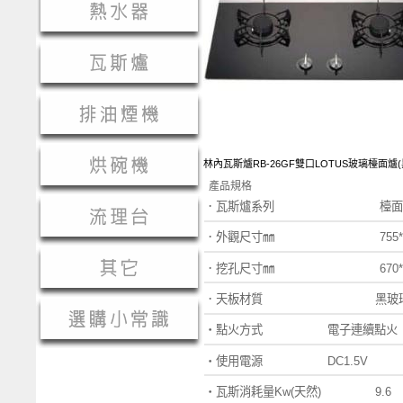
林內瓦斯爐RB-26GF雙口LOTUS玻璃檯面爐(
產品規格
．瓦斯爐系列 檯面式瓦斯爐(
．外觀尺寸㎜
755
．挖孔尺寸㎜
670*
．
天板材質
黑玻
‧點火方式 電子連續點火
‧使用電源 DC1.5V
‧
瓦斯消耗量Kw
(天然)
9.6