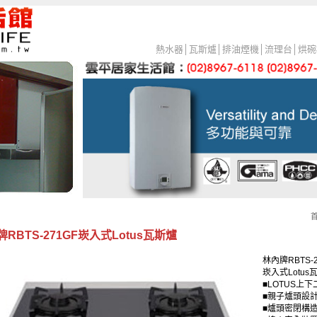
熱水器
│
瓦斯爐
│
排油煙機
│
流理台
│
烘碗
RBTS-271GF崁入式Lotus瓦斯爐
林內牌RBTS-2
崁入式Lotus
■LOTUS上
■親子爐頭設
■爐頭密閉構