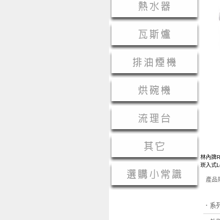
林內牌RB
崁入式L
產品
．