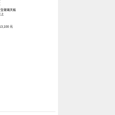
置
計
安全玻璃天板
以上
3,100 元