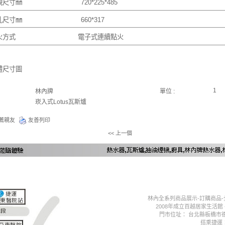
外觀尺寸㎜
720*225*485
挖孔尺寸㎜
660*317
點火方式
電子式連續點火
體尺寸圖
1
林內牌
單位 :
崁入式Lotus瓦斯爐
薦親友
友善列印
<< 上一個
林內全系列商品展示-訂購商品
2008年成立百越居家生活館
門市位址： 台北縣板橋市德
搭乘捷運