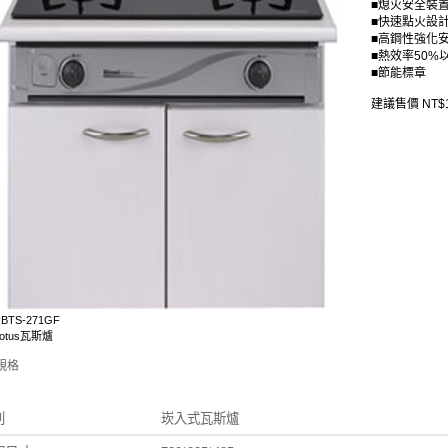
■熄火安全裝
■快速點火設
■高鋼性強化
■熱效率50%
■節能標章
建議售價 NT$1
TS-271GF
otus瓦斯爐
規格
系列 崁入式瓦斯爐