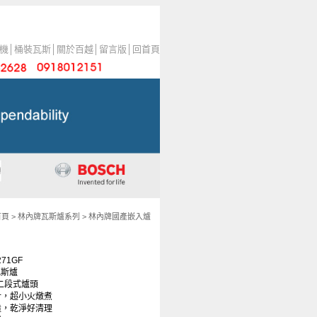
機
│
桶裝瓦斯
│
關於百越
│
留言版
│
回首頁
首頁
>
林內牌瓦斯爐系列
>
林內牌國產嵌入爐
71GF
瓦斯爐
下二段式爐頭
計，超小火燉煮
造，乾淨好清理