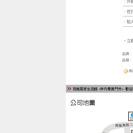
．
．
．
‧
立
品牌 :
品類 :
推