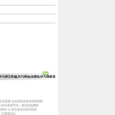
-全省服務-包含運安裝售後保障服務
 <林內專賣門市>- 歡迎蒞臨體驗
興街 34 號亞東技術學院對面
：亞東醫院站