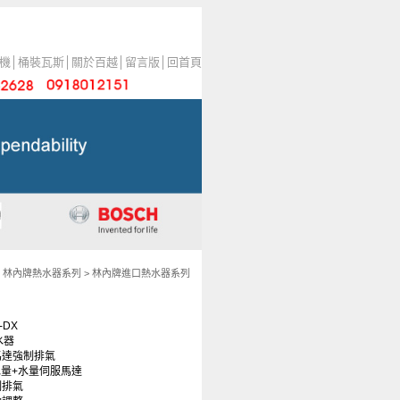
機
│
桶裝瓦斯
│
關於百越
│
留言版
│
回首頁
>
林內牌熱水器系列
>
林內牌進口熱水器系列
-DX
水器
馬達強制排氣
 出水量+水量伺服馬達
制排氣