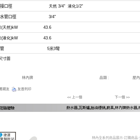
瓦斯接口徑
天然 3/4" 液化1/2"
熱水管口徑
3/4"
(天然)kW
43.6
(液化)kW
43.6
‧排氣管
5米3彎
體尺寸圖
林內牌
品類 :
屋內
薦親友
友善列印
<< 上一個
下一個 >>
林內全系列商品展示-訂購商品