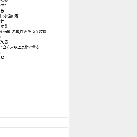
動調整
全設計
示板
16段水溫設定
設計
斷功能
燒,過壓,沸騰,殘火,等安全裝置
器
控制器
用4立方米以上瓦斯流量表
品
％以上