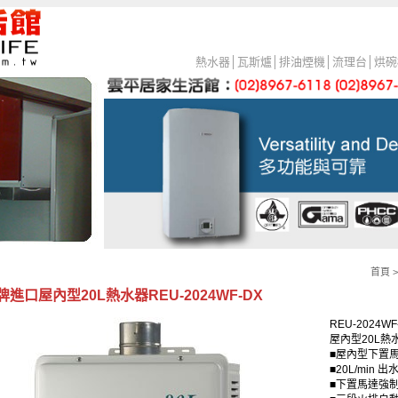
熱水器
│
瓦斯爐
│
排油煙機
│
流理台
│
烘碗
首頁
進口屋內型20L熱水器REU-2024WF-DX
REU-2024WF
屋內型20L熱
■屋內型下置
■20L/min
■下置馬達強