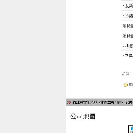
．
‧冷
‧消耗量
‧消耗量
‧立
品牌 :
推