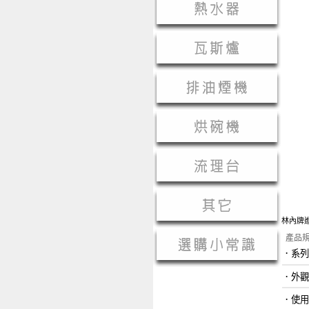
林內牌進
產品
．
．外
．