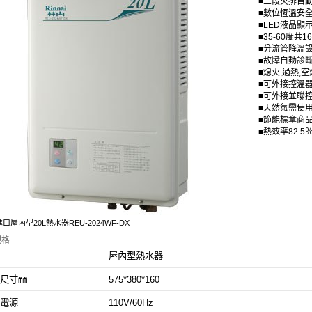
■三段火排自
■數位恆溫安
■LED液晶顯
■35-60度共
■分流管降溫
■故障自動診
■熄火,過熱,空
■可外接控溫
■可外接並聯
■天然氣需使
■節能標章商
■熱效率82.5
口屋內型20L熱水器REU-2024WF-DX
規格
系列 屋內型熱水器
觀尺寸㎜ 575*380*160
使用電源
110V/60Hz