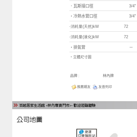
．瓦斯接口徑
3/4"
‧冷熱水管口徑
3/4"
‧消耗量(天然)kW
72
‧消耗量(液化)kW
72
‧排氣管
－
‧立體尺寸圖
品牌 :
林內牌
推薦親友
友善列印