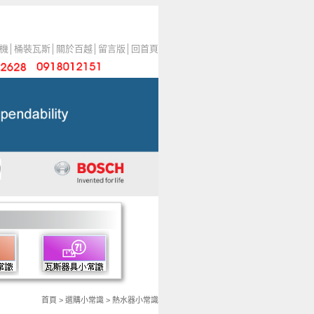
機
│
桶裝瓦斯
│
關於百越
│
留言版
│
回首頁
首頁
>
選購小常識
>
熱水器小常識