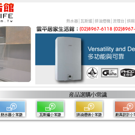
熱水器
│
瓦斯爐
│
排油煙機
│
流理台
│
烘碗