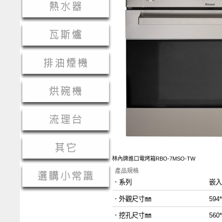
林內牌進口電烤箱RBO-7MSO-TW
產品規格
．系列 嵌入式
．外觀尺寸㎜ 594*594
．挖孔尺寸㎜
560*595*