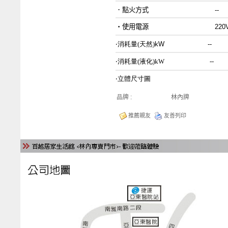
．點火方式 --
‧
使用電源 220V/6
‧
消耗量
(天然)
kW --
‧
消耗量
(液化)
kW
--
‧
立體尺寸圖
品牌 :
林內牌
推薦親友
友善列印